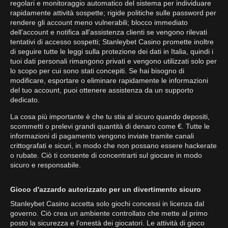
regolari e monitoraggio automatico del sistema per individuare
rapidamente attività sospette; rigide politiche sulle password per
rendere gli account meno vulnerabili; blocco immediato
dell'account e notifica all'assistenza clienti se vengono rilevati
tentativi di accesso sospetti; Stanleybet Casino promette inoltre
di seguire tutte le leggi sulla protezione dei dati in Italia, quindi i
tuoi dati personali rimangono privati e vengono utilizzati solo per
lo scopo per cui sono stati concepiti. Se hai bisogno di
modificare, esportare o eliminare rapidamente le informazioni
del tuo account, puoi ottenere assistenza da un supporto
dedicato.
La cosa più importante è che tu stia al sicuro quando depositi,
scommetti o prelevi grandi quantità di denaro come €. Tutte le
informazioni di pagamento vengono inviate tramite canali
crittografati e sicuri, in modo che non possano essere hackerate
o rubate. Ciò ti consente di concentrarti sul giocare in modo
sicuro e responsabile.
Gioco d'azzardo autorizzato per un divertimento sicuro
Stanleybet Casino accetta solo giochi concessi in licenza dal
governo. Ciò crea un ambiente controllato che mette al primo
posto la sicurezza e l'onestà dei giocatori. Le attività di gioco