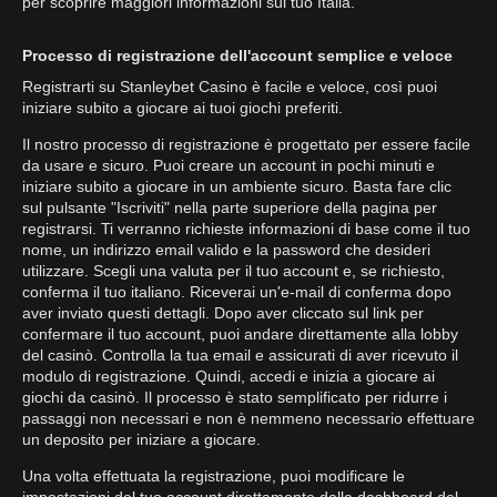
per scoprire maggiori informazioni sul tuo Italia.
Processo di registrazione dell'account semplice e veloce
Registrarti su Stanleybet Casino è facile e veloce, così puoi
iniziare subito a giocare ai tuoi giochi preferiti.
Il nostro processo di registrazione è progettato per essere facile
da usare e sicuro. Puoi creare un account in pochi minuti e
iniziare subito a giocare in un ambiente sicuro. Basta fare clic
sul pulsante "Iscriviti" nella parte superiore della pagina per
registrarsi. Ti verranno richieste informazioni di base come il tuo
nome, un indirizzo email valido e la password che desideri
utilizzare. Scegli una valuta per il tuo account e, se richiesto,
conferma il tuo italiano. Riceverai un'e-mail di conferma dopo
aver inviato questi dettagli. Dopo aver cliccato sul link per
confermare il tuo account, puoi andare direttamente alla lobby
del casinò. Controlla la tua email e assicurati di aver ricevuto il
modulo di registrazione. Quindi, accedi e inizia a giocare ai
giochi da casinò. Il processo è stato semplificato per ridurre i
passaggi non necessari e non è nemmeno necessario effettuare
un deposito per iniziare a giocare.
Una volta effettuata la registrazione, puoi modificare le