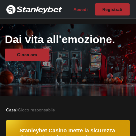
Accedi
Registrati
Dai vita all'emozione.
Gioca ora
Casa
Gioco responsabile
Stanleybet Casino mette la sicurezza