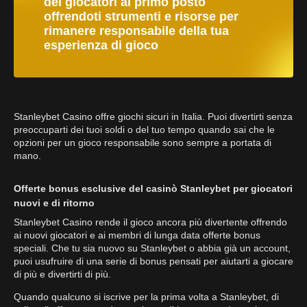
dei giocatori al primo posto
offrendoti strumenti e risorse per
rimanere responsabile della tua
esperienza di gioco
Stanleybet Casino offre giochi sicuri in Italia. Puoi divertirti senza
preoccuparti dei tuoi soldi o del tuo tempo quando sai che le
opzioni per un gioco responsabile sono sempre a portata di
mano.
Offerte bonus esclusive del casinò Stanleybet per giocatori
nuovi e di ritorno
Stanleybet Casino rende il gioco ancora più divertente offrendo
ai nuovi giocatori e ai membri di lunga data offerte bonus
speciali. Che tu sia nuovo su Stanleybet o abbia già un account,
puoi usufruire di una serie di bonus pensati per aiutarti a giocare
di più e divertirti di più.
Quando qualcuno si iscrive per la prima volta a Stanleybet, di