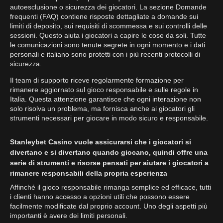
autoesclusione o sicurezza dei giocatori. La sezione Domande
frequenti (FAQ) contiene risposte dettagliate a domande sui
limiti di deposito, sui requisiti di scommessa e sui controlli delle
sessioni. Questo aiuta i giocatori a capire le cose da soli. Tutte
le comunicazioni sono tenute segrete in ogni momento e i dati
personali e italiano sono protetti con i più recenti protocolli di
sicurezza.
Il team di supporto riceve regolarmente formazione per
rimanere aggiornato sul gioco responsabile e sulle regole in
Italia. Questa attenzione garantisce che ogni interazione non
solo risolva un problema, ma fornisca anche ai giocatori gli
strumenti necessari per giocare in modo sicuro e responsabile.
Stanleybet Casino vuole assicurarsi che i giocatori si
divertano e si divertano quando giocano, quindi offre una
serie di strumenti e risorse pensati per aiutare i giocatori a
rimanere responsabili della propria esperienza
Affinché il gioco responsabile rimanga semplice ed efficace, tutti
i clienti hanno accesso a opzioni utili che possono essere
facilmente modificate dal proprio account. Uno degli aspetti più
importanti è avere dei limiti personali.