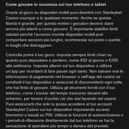
Come giocare in sicurezza sul tuo telefono o tablet
Grazie al gioco su dispositivi mobili puoi divertirti con Stanleybet
Casino ovunque e in qualsiasi momento. Anche se questa
libertà è grande, per questo motivo i giocatori devono stare
ancora più attenti a come giocano. È importante stabilire limiti
salutari perché l'accesso tramite dispositivi mobili può
comportare sessioni più lunghe, scommesse sul posto o partite
in luoghi che distraggono.
Controlla prima il tuo gioco: imposta sempre limiti chiari su
quanto puoi depositare e perdere, come €50 al giorno o €200
alla settimana. Imposta allarmi sul tuo dispositivo o utilizza
un'app per ricordarti di fare pause ogni tanto. Non salvare mai le
informazioni di pagamento nel browser o nell'app del casinò se
condividi il tuo dispositivo e assicurati di disconnetterti ogni volta
che hai finito di giocare. Utilizza gli strumenti forniti con il tuo
telefono, come i tracker del tempo trascorso davanti allo
schermo, per tenere d'occhio ciò che stai facendo nel casinò.
Puoi assicurarti che solo tu possa accedere al tuo account
Stanleybet Casino sul tuo dispositivo impostando accessi
biometrici o basati su PIN. Utilizza le funzioni di autoesclusione o
i periodi di riflessione direttamente dal tuo telefono se hai la
sensazione di spendere più tempo o denaro del previsto.