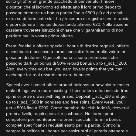
solito gli offre un grande pacchetto di benvenuto. I nuovi
giocatori che si iscrivono ed effettuano il loro primo deposito
possono ottenere un bonus partita fino a €500 più giri gratuiti
extra su determinate slot. La procedura di registrazione è rapida
e puoi ottenere il bonus depositando almeno €20. Nella sezione
cassiere troverete istruzioni chiare che vi garantiranno di non
perdere mai la vostra prima offerta.
Premi fedeltà e offerte speciali: bonus di ricarica regolari, offerte
di cashback e accesso a tornei speciali offrono molto valore ai
giocatori di ritorno. Ogni settimana ci sono promozioni che
possono darti un bonus di 50% reload bonus up to (_sc1_)200.
Also, every time you bet, you earn loyalty points that you can
exchange for real rewards or extra bonuses.
Special event-based offers around holidays or new slot releases
make things even more exciting. These offers often include free
spins or prize draws with big prizes. Deposit (_sc1_)20 and get
up to (_sc1_)500 in bonuses and free spins. Every week, you'll
get a 50% fino a €200. Come membro del club fedeltà, riceverai
premi a livelli, regali speciali e cashback. Nei tornei puoi
competere per montepremi e premi speciali. I termini bonus
completi specificano i requisiti esatti per la partita. Controlla
sempre la politica sui bonus per assicurarti di poterla ottenere e