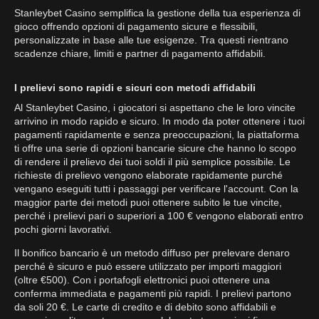
Stanleybet Casino semplifica la gestione della tua esperienza di
gioco offrendo opzioni di pagamento sicure e flessibili,
personalizzate in base alle tue esigenze. Tra questi rientrano
scadenze chiare, limiti e partner di pagamento affidabili.
I prelievi sono rapidi e sicuri con metodi affidabili
Al Stanleybet Casino, i giocatori si aspettano che le loro vincite
arrivino in modo rapido e sicuro. In modo da poter ottenere i tuoi
pagamenti rapidamente e senza preoccupazioni, la piattaforma
ti offre una serie di opzioni bancarie sicure che hanno lo scopo
di rendere il prelievo dei tuoi soldi il più semplice possibile. Le
richieste di prelievo vengono elaborate rapidamente purché
vengano eseguiti tutti i passaggi per verificare l'account. Con la
maggior parte dei metodi puoi ottenere subito le tue vincite,
perché i prelievi pari o superiori a 100 € vengono elaborati entro
pochi giorni lavorativi.
Il bonifico bancario è un metodo diffuso per prelevare denaro
perché è sicuro e può essere utilizzato per importi maggiori
(oltre €500). Con i portafogli elettronici puoi ottenere una
conferma immediata e pagamenti più rapidi. I prelievi partono
da soli 20 €. Le carte di credito e di debito sono affidabili e