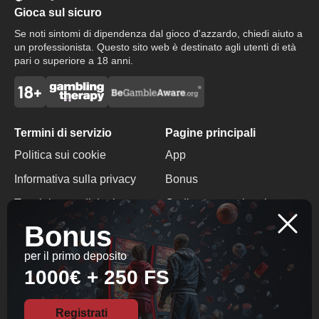
Gioca sul sicuro
Se noti sintomi di dipendenza dal gioco d'azzardo, chiedi aiuto a
un professionista. Questo sito web è destinato agli utenti di età
pari o superiore a 18 anni.
Termini di servizio
Pagine principali
Politica sui cookie
App
Informativa sulla privacy
Bonus
Termini e condizioni
Codice promozionale
Bonus
Gioco responsabile
Bonus senza deposito
per il primo deposito
Contatti
1000€ + 250 FS
+393452189760
info@stanleybetcasino.it
Registrati