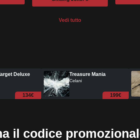
Vedi tutto
ng
Magic Target Deluxe
ctor
Bitmap
440€
134€
a il codice promozional