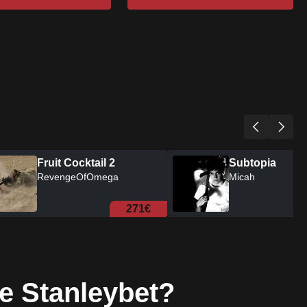
Treasure Mania
Fruit Cocktail 2
Celani
RevengeOfOmeg
199€
e Stanleybet?