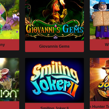
ony
Wi
Giovannis Gems
John Hunter T
Smiling Joker Ii