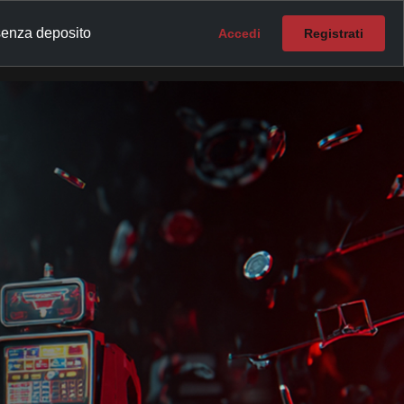
enza deposito
Accedi
Registrati