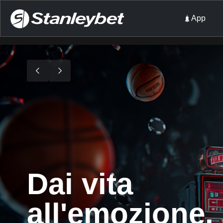
App
Dai vita
all'emozione.