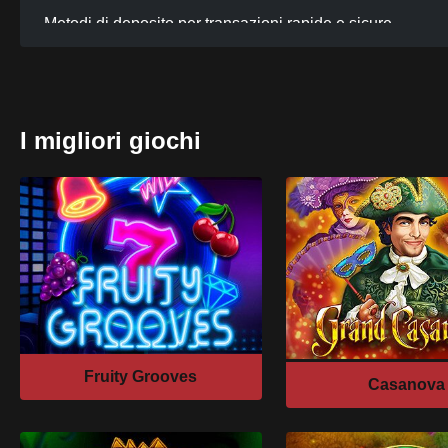
Metodi di deposito per transazioni rapide e sicure
Il processo di prelievo del casinò Stanleybet è sicuro, fac
Limiti giornalieri e settimanali sulle promozioni del casin
I migliori giochi
Il tuo codice bonus ti consente di giocare a slot e giochi 
Accesso al casinò mobile e vantaggi dell'app
Per un gameplay sicuro, Stanleybet Casino utilizza protoco
Guida ai codici promozionali del casinò Stanleybet
Come utilizzare un codice promozionale del casinò Stan
Cosa c'è di buono nei codici promozionali
Fruity Grooves
Casanova