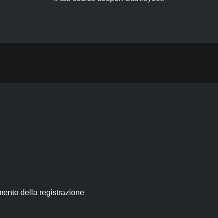
ento della registrazione