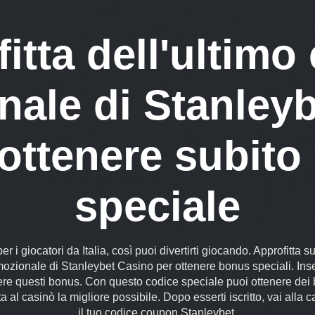
itta dell'ultimo
ale di Stanley
r ottenere subit
speciale
 i giocatori da Italia, così puoi divertirti giocando. Approfitta 
ozionale di Stanleybet Casino per ottenere bonus speciali. Inseri
ere questi bonus. Con questo codice speciale puoi ottenere dei 
a al casinò la migliore possibile. Dopo esserti iscritto, vai alla 
il tuo codice coupon Stanleybet.