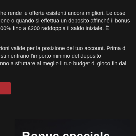
 che rende le offerte esistenti ancora migliori. Le cose
ione o quando si effettua un deposito affinché il bonus
0% fino a €200 raddoppia il saldo iniziale. È
zioni valide per la posizione del tuo account. Prima di
sti rientrano l'importo minimo del deposito
nno a sfruttare al meglio il tuo budget di gioco fin dal