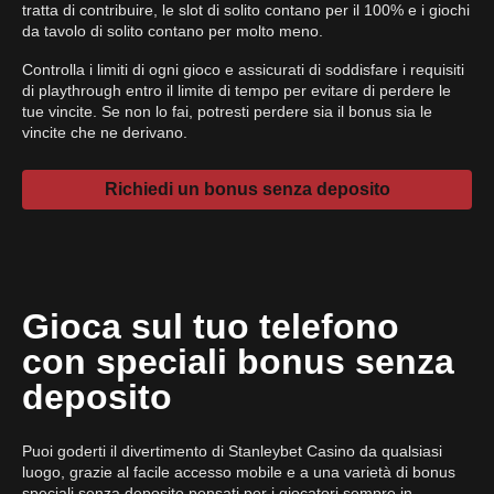
tratta di contribuire, le slot di solito contano per il 100% e i giochi
da tavolo di solito contano per molto meno.
Controlla i limiti di ogni gioco e assicurati di soddisfare i requisiti
di playthrough entro il limite di tempo per evitare di perdere le
tue vincite. Se non lo fai, potresti perdere sia il bonus sia le
vincite che ne derivano.
Richiedi un bonus senza deposito
Gioca sul tuo telefono
con speciali bonus senza
deposito
Puoi goderti il divertimento di Stanleybet Casino da qualsiasi
luogo, grazie al facile accesso mobile e a una varietà di bonus
speciali senza deposito pensati per i giocatori sempre in