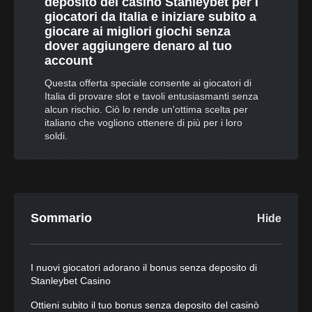
deposito del casinò Stanleybet per i
giocatori da Italia e iniziare subito a
giocare ai migliori giochi senza
dover aggiungere denaro al tuo
account
Questa offerta speciale consente ai giocatori di
Italia di provare slot e tavoli entusiasmanti senza
alcun rischio. Ciò lo rende un'ottima scelta per
italiano che vogliono ottenere di più per i loro
soldi.
Sommario
Hide
I nuovi giocatori adorano il bonus senza deposito di
Stanleybet Casino
Ottieni subito il tuo bonus senza deposito del casinò