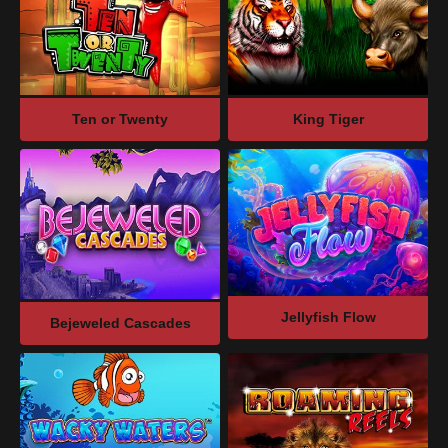
Ten or Twenty
King Tiger
Jellyfish Flow
Bejeweled Cascades