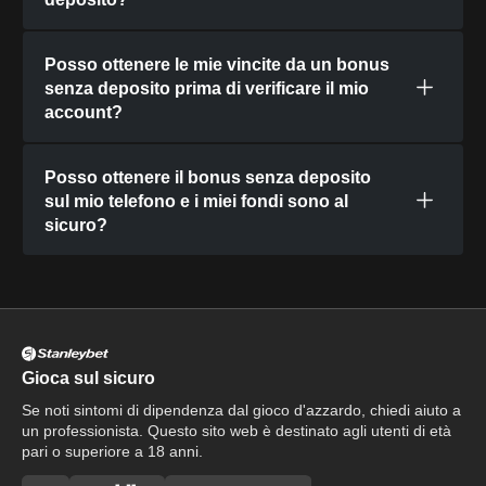
Posso ottenere le mie vincite da un bonus
senza deposito prima di verificare il mio
account?
Posso ottenere il bonus senza deposito
sul mio telefono e i miei fondi sono al
sicuro?
Gioca sul sicuro
Se noti sintomi di dipendenza dal gioco d'azzardo, chiedi aiuto a
un professionista. Questo sito web è destinato agli utenti di età
pari o superiore a 18 anni.