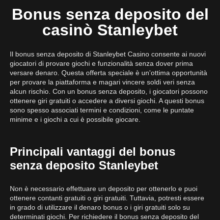
Bonus senza deposito del
casinò Stanleybet
Il bonus senza deposito di Stanleybet Casino consente ai nuovi
giocatori di provare giochi e funzionalità senza dover prima
versare denaro. Questa offerta speciale è un'ottima opportunità
per provare la piattaforma e magari vincere soldi veri senza
alcun rischio. Con un bonus senza deposito, i giocatori possono
ottenere giri gratuiti o accedere a diversi giochi. A questi bonus
sono spesso associati termini e condizioni, come le puntate
minime e i giochi a cui è possibile giocare.
Principali vantaggi del bonus
senza deposito Stanleybet
Non è necessario effettuare un deposito per ottenerlo e puoi
ottenere contanti gratuiti o giri gratuiti. Tuttavia, potresti essere
in grado di utilizzare il denaro bonus o i giri gratuiti solo su
determinati giochi. Per richiedere il bonus senza deposito del