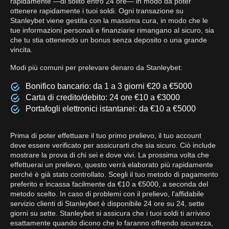
rapidamente —di solito entro 24 ore— in modo da poter
ottenere rapidamente i tuoi soldi. Ogni transazione su
Stanleybet viene gestita con la massima cura, in modo che le
tue informazioni personali e finanziarie rimangano al sicuro, sia
che tu stia ottenendo un bonus senza deposito o una grande
vincita.
Modi più comuni per prelevare denaro da Stanleybet:
Bonifico bancario: da 1 a 3 giorni €20 a €5000
Carta di credito/debito: 24 ore €10 a €3000
Portafogli elettronici istantanei: da €10 a €5000
Prima di poter effettuare il tuo primo prelievo, il tuo account
deve essere verificato per assicurarti che sia sicuro. Ciò include
mostrare la prova di chi sei e dove vivi. La prossima volta che
effettuerai un prelievo, questo verrà elaborato più rapidamente
perché è già stato controllato. Scegli il tuo metodo di pagamento
preferito e incassa facilmente da €10 a €5000, a seconda del
metodo scelto. In caso di problemi con il prelievo, l'affidabile
servizio clienti di Stanleybet è disponibile 24 ore su 24, sette
giorni su sette. Stanleybet si assicura che i tuoi soldi ti arrivino
esattamente quando dicono che lo faranno offrendo sicurezza,