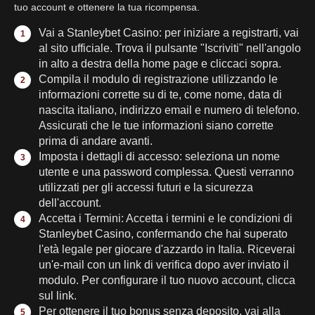
tuo account e ottenere la tua ricompensa.
Vai a Stanleybet Casino: per iniziare a registrarti, vai
al sito ufficiale. Trova il pulsante "Iscriviti" nell'angolo
in alto a destra della home page e cliccaci sopra.
Compila il modulo di registrazione utilizzando le
informazioni corrette su di te, come nome, data di
nascita italiano, indirizzo email e numero di telefono.
Assicurati che le tue informazioni siano corrette
prima di andare avanti.
Imposta i dettagli di accesso: seleziona un nome
utente e una password complessa. Questi verranno
utilizzati per gli accessi futuri e la sicurezza
dell'account.
Accetta i Termini: Accetta i termini e le condizioni di
Stanleybet Casino, confermando che hai superato
l'età legale per giocare d'azzardo in Italia. Riceverai
un'e-mail con un link di verifica dopo aver inviato il
modulo. Per configurare il tuo nuovo account, clicca
sul link.
Per ottenere il tuo bonus senza deposito, vai alla