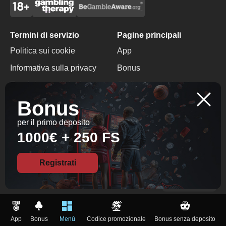
Termini di servizio
Pagine principali
Politica sui cookie
App
Informativa sulla privacy
Bonus
Termini e condizioni
Codice promozionale
Bonus
Gioco responsabile
Bonus senza deposito
per il primo deposito
Contatti
1000€ + 250 FS
+393452189760
info@stanleybetcasino.it
Registrati
© 2026 All Rights
Reserved.
App
Bonus
Menù
Codice promozionale
Bonus senza deposito