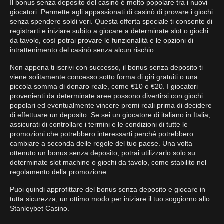
Il bonus senza deposito del casinò è molto popolare tra i nuovi
giocatori. Permette agli appassionati di casinò di provare i giochi
senza spendere soldi veri. Questa offerta speciale ti consente di
registrarti e iniziare subito a giocare a determinate slot o giochi
da tavolo, così potrai provare le funzionalità e le opzioni di
intrattenimento del casinò senza alcun rischio.
Non appena ti iscrivi con successo, il bonus senza deposito ti
viene solitamente concesso sotto forma di giri gratuiti o una
piccola somma di denaro reale, come €10 o €20. I giocatori
provenienti da determinate aree possono divertirsi con giochi
popolari ed eventualmente vincere premi reali prima di decidere
di effettuare un deposito. Se sei un giocatore di italiano in Italia,
assicurati di controllare i termini e le condizioni di tutte le
promozioni che potrebbero interessarti perché potrebbero
cambiare a seconda delle regole del tuo paese. Una volta
ottenuto un bonus senza deposito, potrai utilizzarlo solo su
determinate slot machine o giochi da tavolo, come stabilito nel
regolamento della promozione.
Puoi quindi approfittare del bonus senza deposito e giocare in
tutta sicurezza, un ottimo modo per iniziare il tuo soggiorno allo
Stanleybet Casino.