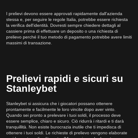
I prelievi devono essere approvati rapidamente dall'azienda
stessa e, per seguire le regole Italia, potrebbe essere richiesta
la verifica dell'identità. Dovresti sempre chiedere dettagli al
cassiere prima di effettuare un deposito o una richiesta di
prelievo perché il tuo metodo di pagamento potrebbe avere limiti
massimi di transazione.
Prelievi rapidi e sicuri su
Stanleybet
Stanleybet si assicura che i giocatori possano ottenere
prontamente e facilmente le loro vincite dopo aver vinto.
Quando sei pronto a prelevare i tuoi soldi, il processo deve
essere semplice, chiaro e sicuro. Ciò ridurrà i ritardi e ti darà
tranquillità. Non esiste burocrazia inutile che ti impedisca di
ottenere i tuoi soldi. Le richieste di prelievo vengono elaborate