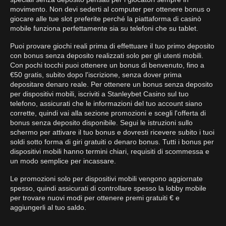
movimento. Non devi sederti al computer per ottenere bonus o
giocare alle tue slot preferite perché la piattaforma di casinò
mobile funziona perfettamente sia su telefoni che su tablet.
Puoi provare giochi reali prima di effettuare il tuo primo deposito
con bonus senza deposito realizzati solo per gli utenti mobili.
Con pochi tocchi puoi ottenere un bonus di benvenuto, fino a
€50 gratis, subito dopo l'iscrizione, senza dover prima
depositare denaro reale. Per ottenere un bonus senza deposito
per dispositivi mobili, iscriviti a Stanleybet Casino sul tuo
telefono, assicurati che le informazioni del tuo account siano
corrette, quindi vai alla sezione promozioni e scegli l'offerta di
bonus senza deposito disponibile. Segui le istruzioni sullo
schermo per attivare il tuo bonus e dovresti ricevere subito i tuoi
soldi sotto forma di giri gratuiti o denaro bonus. Tutti i bonus per
dispositivi mobili hanno termini chiari, requisiti di scommessa e
un modo semplice per incassare.
Le promozioni solo per dispositivi mobili vengono aggiornate
spesso, quindi assicurati di controllare spesso la lobby mobile
per trovare nuovi modi per ottenere premi gratuiti € e
aggiungerli al tuo saldo.