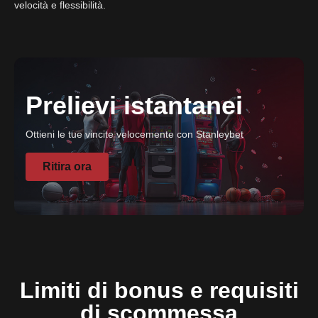
velocità e flessibilità.
Prelievi istantanei
Ottieni le tue vincite velocemente con Stanleybet
Ritira ora
Limiti di bonus e requisiti
di scommessa