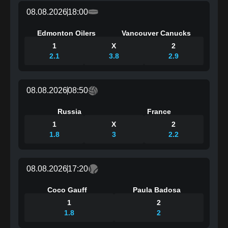
08.08.2026
18:00
Edmonton Oilers
Vancouver Canucks
1
X
2
2.1
3.8
2.9
08.08.2026
08:50
Russia
France
1
X
2
1.8
3
2.2
08.08.2026
17:20
Coco Gauff
Paula Badosa
1
2
1.8
2