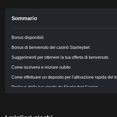
Sommario
Bonus disponibili
Bonus di benvenuto del casinò Stanleybet
Suggerimenti per ottenere la tua offerta di benvenuto
Come iscriversi e iniziare subito
Come effettuare un deposito per l'attivazione rapida del 
Prelievo delle tue vincite da Stanleybet Casino
Possibili modi per ritirarsi
Limiti di bonus e requisiti di scommessa
Premi fedeltà