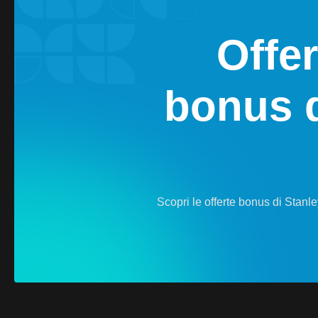
Offer
bonus d
Scopri le offerte bonus di Stanley