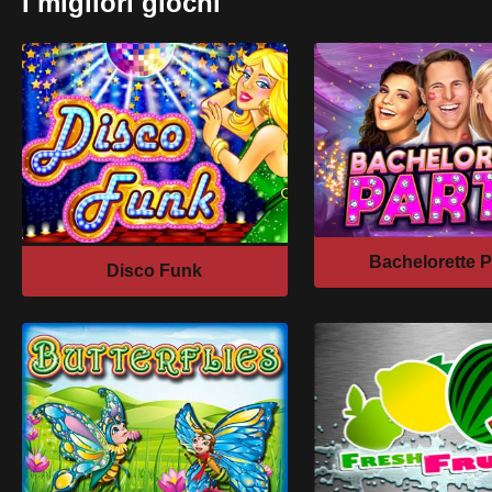
I migliori giochi
Giocare su cellulare
Come iniziare a giocare sul tuo telefono
Bonus del casinò Stanleybet
Come ottenere un bonus del casinò Stanleybet
Bachelorette P
Disco Funk