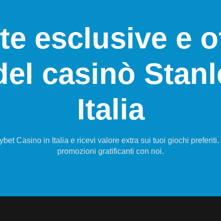
te esclusive e o
el casinò Stanl
Italia
bet Casino in Italia e ricevi valore extra sui tuoi giochi preferiti.
promozioni gratificanti con noi.