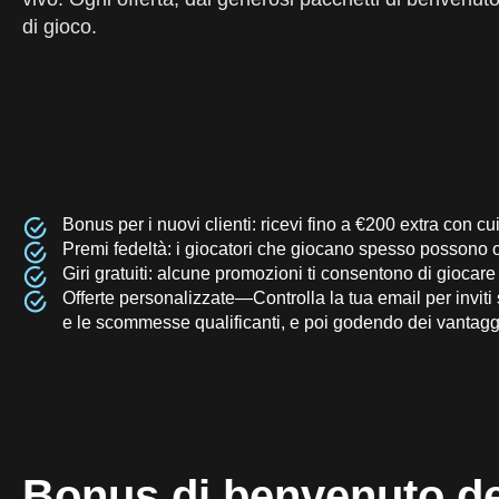
di gioco.
Bonus per i nuovi clienti: ricevi fino a €200 extra con cu
Premi fedeltà: i giocatori che giocano spesso possono ot
Giri gratuiti: alcune promozioni ti consentono di giocare 
Offerte personalizzate—Controlla la tua email per inviti 
e le scommesse qualificanti, e poi godendo dei vantaggi
Bonus di benvenuto de