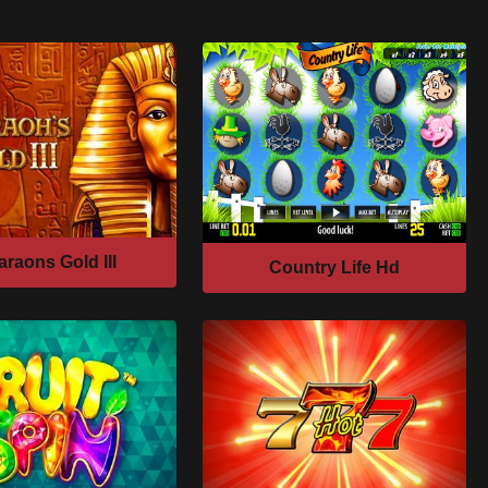
raons Gold III
Country Life Hd