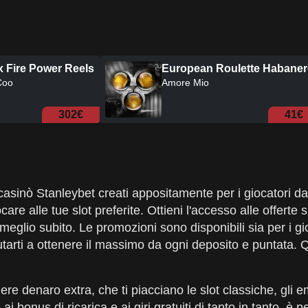
 Fire Power Reels
European Roulette Habane
Coo
Amore Mio
302€
41€
casinò Stanleybet creati appositamente per i giocatori da 
care alle tue slot preferite. Ottieni l'accesso alle offerte
eglio subito. Le promozioni sono disponibili sia per i gi
utarti a ottenere il massimo da ogni deposito e puntata. Q
e denaro extra, che ti piacciano le slot classiche, gli e
ai bonus di ricarica e ai giri gratuiti di tanto in tanto, 